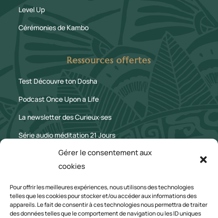
Level Up
Cérémonies de Kambo
Ressources offertes
Test Découvre ton Dosha
Podcast Once Upon a Life
La newsletter des Curieux·ses
Série audio méditation 21 Jours
Gérer le consentement aux
Le Blog
cookies
Mentions légales
Pour offrir les meilleures expériences, nous utilisons des technologies
telles que les cookies pour stocker et/ou accéder aux informations des
appareils. Le fait de consentir à ces technologies nous permettra de traiter
CGV
des données telles que le comportement de navigation ou les ID uniques