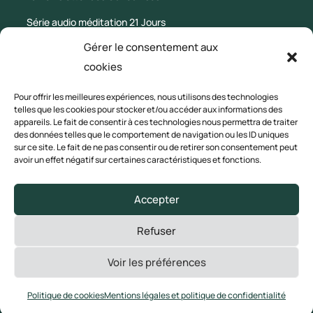
Série audio méditation 21 Jours
Gérer le consentement aux
Le Blog
cookies
Mentions légales
Pour offrir les meilleures expériences, nous utilisons des technologies
telles que les cookies pour stocker et/ou accéder aux informations des
appareils. Le fait de consentir à ces technologies nous permettra de traiter
CGV
des données telles que le comportement de navigation ou les ID uniques
sur ce site. Le fait de ne pas consentir ou de retirer son consentement peut
Politique de confidentialité
avoir un effet négatif sur certaines caractéristiques et fonctions.
Accepter
© 2020-2024 BEN GANANDA
Refuser
Tous droits réservés
Voir les préférences
Politique de cookies
Mentions légales et politique de confidentialité