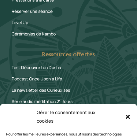
Réserver une séance
Level Up
Cérémonies de Kambo
Ressources offertes
Test Découvre ton Dosha
Podcast Once Upon a Life
La newsletter des Curieux·ses
Série audio méditation 21 Jours
Gérer le consentement aux
Le Blog
cookies
Mentions légales
Pour offrir les meilleures expériences, nous utilisons des technologies