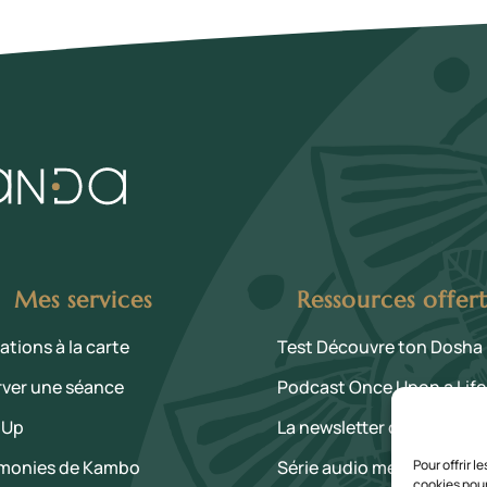
Mes services
Ressources offer
ations à la carte
Test Découvre ton Dosha
rver une séance
Podcast Once Upon a Life
 Up
La newsletter des Curieux
monies de Kambo
Série audio méditation 21
Pour offrir 
cookies pour