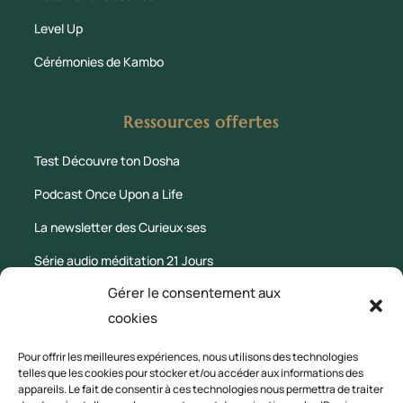
Level Up
Cérémonies de Kambo
Ressources offertes
Test Découvre ton Dosha
Podcast Once Upon a Life
La newsletter des Curieux·ses
Série audio méditation 21 Jours
Gérer le consentement aux
Le Blog
cookies
Mentions légales
Pour offrir les meilleures expériences, nous utilisons des technologies
telles que les cookies pour stocker et/ou accéder aux informations des
appareils. Le fait de consentir à ces technologies nous permettra de traiter
CGV