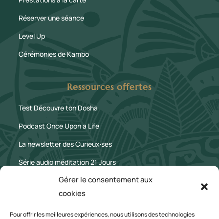
Réserver une séance
Level Up
Cérémonies de Kambo
Ressources offertes
Test Découvre ton Dosha
Podcast Once Upon a Life
La newsletter des Curieux·ses
Série audio méditation 21 Jours
Gérer le consentement aux
Le Blog
cookies
Mentions légales
Pour offrir les meilleures expériences, nous utilisons des technologies