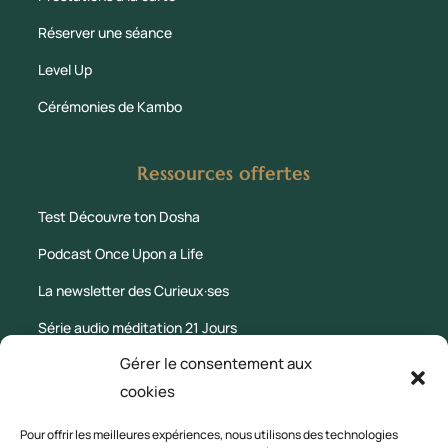
Réserver une séance
Level Up
Cérémonies de Kambo
Ressources offertes
Test Découvre ton Dosha
Podcast Once Upon a Life
La newsletter des Curieux·ses
Série audio méditation 21 Jours
Gérer le consentement aux
Le Blog
cookies
Mentions légales
Pour offrir les meilleures expériences, nous utilisons des technologies